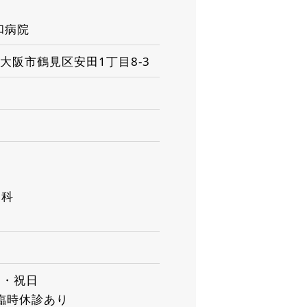
和病院
阪府大阪市鶴見区安田1丁目8-3
ン科
日・祝日
 臨時休診あり