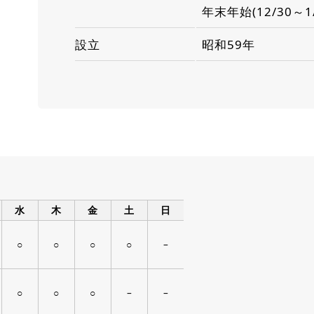
年末年始(12/30～1/
設立
昭和59年
水
木
金
土
日
○
○
○
○
–
○
○
○
–
–