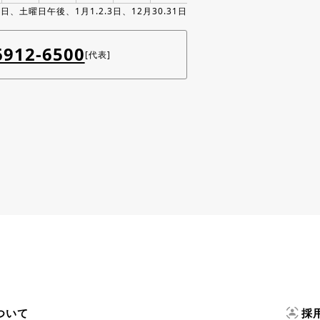
、土曜日午後、1月1.2.3日、12月30.31日
6912-6500
[代表]
ついて
採
sensor_occupied