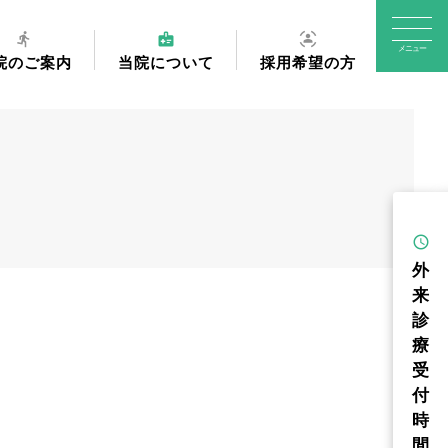
directions_run
medical_information
sensor_occupied
院のご案内
当院について
採用希望の方
schedule
外
来
診
療
受
付
時
間